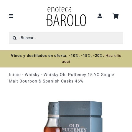
Saltar
al
contenido
Toggle
Navigation
Buscar:
Recomendaciones
Vinos y destilados en oferta: -10%, -15%, -20%
.
Haz clic
Ofertas
aquí
Inicio
-
Whisky
-
Whisky Old Pulteney 15 YO Single
Colecciones
Malt Bourbon & Spanish Casks 46%
Vinos
Destilados