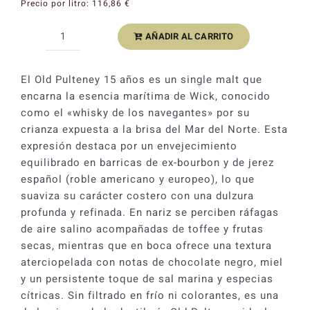
Precio por litro:
116,86
€
AÑADIR AL CARRITO
Whisky
Old
Pulteney
El Old Pulteney 15 años es un single malt que
15
encarna la esencia marítima de Wick, conocido
YO
como el «whisky de los navegantes» por su
Single
crianza expuesta a la brisa del Mar del Norte. Esta
Malt
expresión destaca por un envejecimiento
Bourbon
equilibrado en barricas de ex-bourbon y de jerez
&
español (roble americano y europeo), lo que
Spanish
suaviza su carácter costero con una dulzura
Casks
profunda y refinada. En nariz se perciben ráfagas
46%
de aire salino acompañadas de toffee y frutas
cantidad
secas, mientras que en boca ofrece una textura
aterciopelada con notas de chocolate negro, miel
y un persistente toque de sal marina y especias
cítricas. Sin filtrado en frío ni colorantes, es una