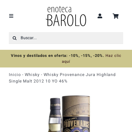
Saltar
al
contenido
Toggle
Navigation
Buscar:
Recomendaciones
Vinos y destilados en oferta: -10%, -15%, -20%
.
Haz clic
Ofertas
aquí
Inicio
-
Whisky
-
Whisky Provenance Jura Highland
Colecciones
Single Malt 2012 10 YO 46%
Vinos
Destilados