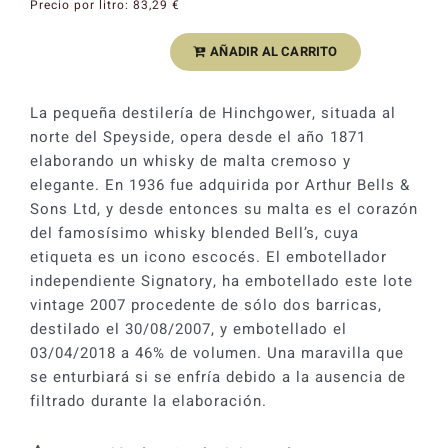
Precio por litro:
83,29
€
AÑADIR AL CARRITO
Whisky
Signatory
Inchgower
La pequeña destilería de Hinchgower, situada al
Speyside
norte del Speyside, opera desde el año 1871
Single
elaborando un whisky de malta cremoso y
Malt
elegante. En 1936 fue adquirida por Arthur Bells &
Un-
Sons Ltd, y desde entonces su malta es el corazón
Chillfiltered
del famosísimo whisky blended Bell’s, cuya
2007
etiqueta es un icono escocés. El embotellador
10
independiente Signatory, ha embotellado este lote
YO
vintage 2007 procedente de sólo dos barricas,
46%
destilado el 30/08/2007, y embotellado el
cantidad
03/04/2018 a 46% de volumen. Una maravilla que
se enturbiará si se enfría debido a la ausencia de
filtrado durante la elaboración.