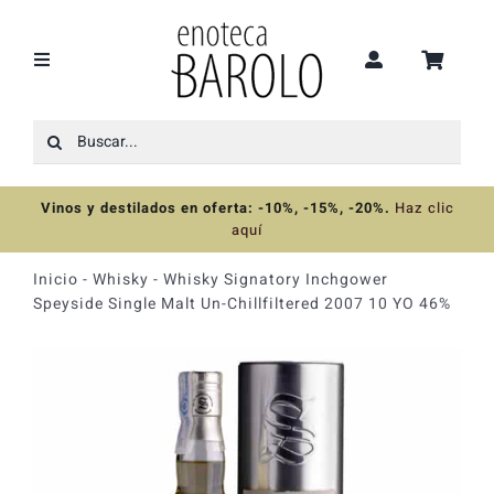
Saltar
al
contenido
Toggle
Navigation
Buscar:
Recomendaciones
Vinos y destilados en oferta: -10%, -15%, -20%
.
Haz clic
Ofertas
aquí
Inicio
-
Whisky
-
Whisky Signatory Inchgower
Colecciones
Speyside Single Malt Un-Chillfiltered 2007 10 YO 46%
Vinos
Destilados