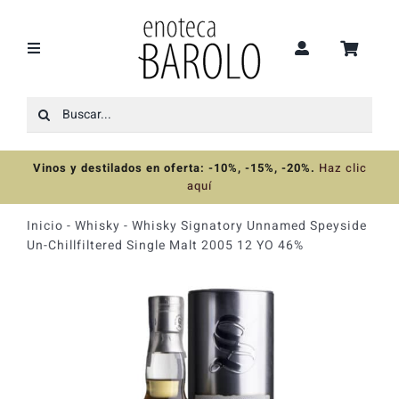
Saltar
al
contenido
Toggle
Navigation
Buscar:
Recomendaciones
Vinos y destilados en oferta: -10%, -15%, -20%
.
Haz clic
Ofertas
aquí
Inicio
-
Whisky
-
Whisky Signatory Unnamed Speyside
Colecciones
Un-Chillfiltered Single Malt 2005 12 YO 46%
Vinos
Destilados