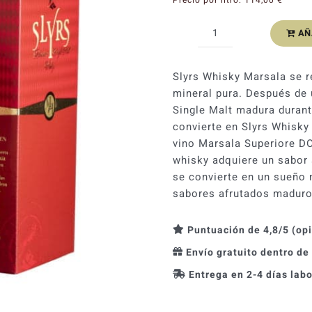
AÑ
Whisky
Slyrs
Bavarian
Slyrs Whisky Marsala se r
Single
mineral pura. Después de 
Malt
Single Malt madura durant
Marsala
convierte en Slyrs Whisky
Cask
vino Marsala Superiore DOC
46%
whisky adquiere un sabor a
cantidad
se convierte en un sueño 
sabores afrutados maduros
Puntuación de 4,8/5 (op
Envío gratuito dentro de
Entrega en 2-4 días lab