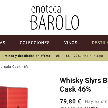
AS
COLECCIONES
VINOS
DESTIL
Vinos y destilados en oferta: -10%, -15%, -20%
.
Haz clic aquí
Marsala Cask 46%
Whisky Slyrs B
Cask 46%
79,80
€
Hay existe
Precio por litro:
114,00
€