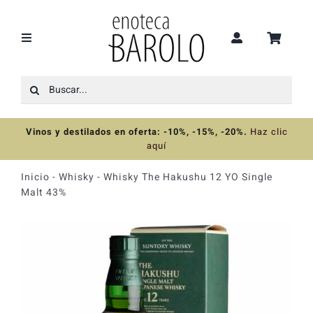
Saltar
al
contenido
Toggle
Navigation
Buscar:
Recomendaciones
Vinos y destilados en oferta: -10%, -15%, -20%
.
Haz clic
Ofertas
aquí
Inicio
-
Whisky
-
Whisky The Hakushu 12 YO Single
Colecciones
Malt 43%
Vinos
Destilados