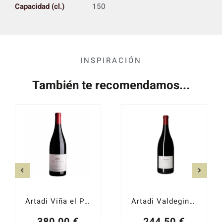
Capacidad (cl.)
150
INSPIRACIÓN
También te recomendamos...
Artadi Viña el Pisón 2023
Artadi Valdeginés Doble Mágnum 2016
380,00
€
244,50
€