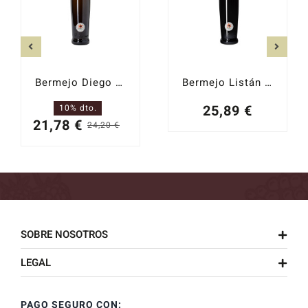
Bermejo Diego Seco 2024
Bermejo Listán Negro 2023
25,89
€
10% dto.
21,78
€
24,20
€
El
El
precio
precio
original
actual
era:
es:
24,20 €.
21,78 €.
SOBRE NOSOTROS
LEGAL
PAGO SEGURO CON: