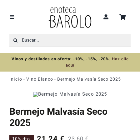
Saltar
al
contenido
Toggle
Navigation
Buscar:
Recomendaciones
Vinos y destilados en oferta: -10%, -15%, -20%
.
Haz clic
Ofertas
aquí
Inicio
-
Vino Blanco
-
Bermejo Malvasía Seco 2025
Colecciones
Vinos
Bermejo Malvasía Seco
2025
Destilados
21,24
€
23,60
€
10% dto.