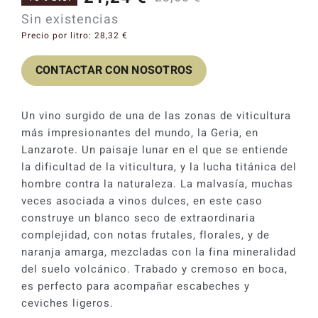
El
El
Catas y Actividades
Sin existencias
precio
precio
Precio por litro:
28,32
€
original
actual
CONTACTAR CON NOSOTROS
era:
es:
23,60 €.
21,24 €.
Un vino surgido de una de las zonas de viticultura
más impresionantes del mundo, la Geria, en
Lanzarote. Un paisaje lunar en el que se entiende
la dificultad de la viticultura, y la lucha titánica del
hombre contra la naturaleza. La malvasía, muchas
veces asociada a vinos dulces, en este caso
construye un blanco seco de extraordinaria
complejidad, con notas frutales, florales, y de
naranja amarga, mezcladas con la fina mineralidad
del suelo volcánico. Trabado y cremoso en boca,
es perfecto para acompañar escabeches y
ceviches ligeros.