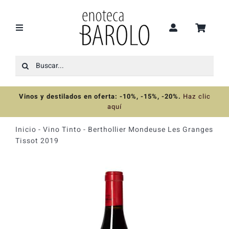
Saltar
al
contenido
Toggle
Navigation
Buscar:
Recomendaciones
Vinos y destilados en oferta: -10%, -15%, -20%
.
Haz clic
Ofertas
aquí
Inicio
-
Vino Tinto
-
Berthollier Mondeuse Les Granges
Colecciones
Tissot 2019
Vinos
Destilados