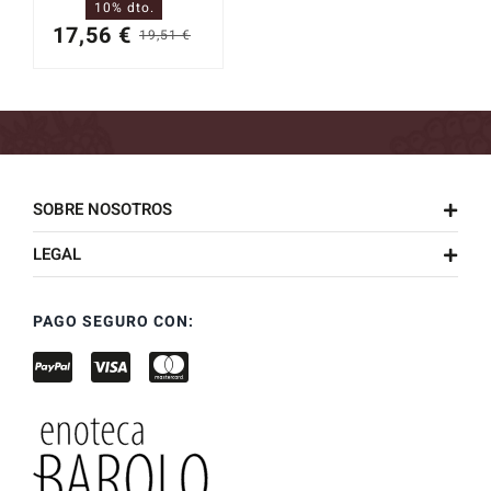
10% dto.
17,56
€
19,51
€
El
El
precio
precio
original
actual
era:
es:
19,51 €.
17,56 €.
SOBRE NOSOTROS
LEGAL
PAGO SEGURO CON: