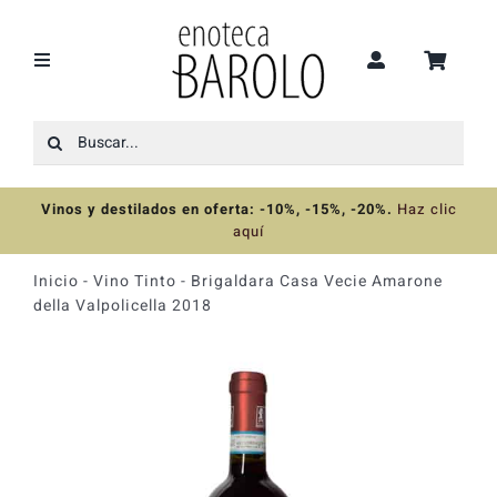
Saltar
al
contenido
Toggle
Navigation
Buscar:
Recomendaciones
Vinos y destilados en oferta: -10%, -15%, -20%
.
Haz clic
Ofertas
aquí
Inicio
-
Vino Tinto
-
Brigaldara Casa Vecie Amarone
Colecciones
della Valpolicella 2018
Vinos
Destilados