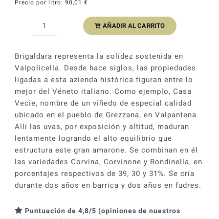
Precio por litro:
90,01
€
AÑADIR AL CARRITO
Brigaldara
Casa
Vecie
Brigaldara representa la solidez sostenida en
Amarone
Valpolicella. Desde hace siglos, las propiedades
della
ligadas a esta azienda histórica figuran entre lo
Valpolicella
mejor del Véneto italiano. Como ejemplo, Casa
2018
Vecie, nombre de un viñedo de especial calidad
cantidad
ubicado en el pueblo de Grezzana, en Valpantena.
Allí las uvas, por exposición y altitud, maduran
lentamente logrando el alto equilibrio que
estructura este gran amarone. Se combinan en él
las variedades Corvina, Corvinone y Rondinella, en
porcentajes respectivos de 39, 30 y 31%. Se cría
durante dos años en barrica y dos años en fudres.
Puntuación de 4,8/5 (opiniones de nuestros