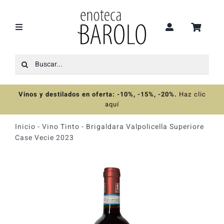
Saltar
al
contenido
Toggle
Navigation
Buscar:
Recomendaciones
Vinos y destilados en oferta: -10%, -15%, -20%
.
Haz clic
Ofertas
aquí
Inicio
-
Vino Tinto
-
Brigaldara Valpolicella Superiore
Colecciones
Case Vecie 2023
Vinos
Destilados