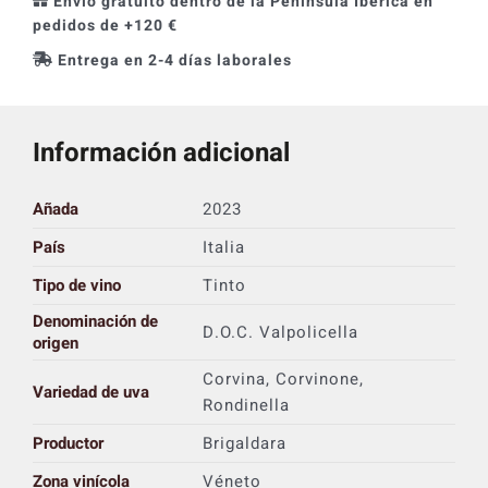
Envío gratuito dentro de la Península Ibérica en
pedidos de +120 €
Entrega en 2-4 días laborales
Información adicional
Añada
2023
País
Italia
Tipo de vino
Tinto
Denominación de
D.O.C. Valpolicella
origen
Corvina, Corvinone,
Variedad de uva
Rondinella
Productor
Brigaldara
Zona vinícola
Véneto