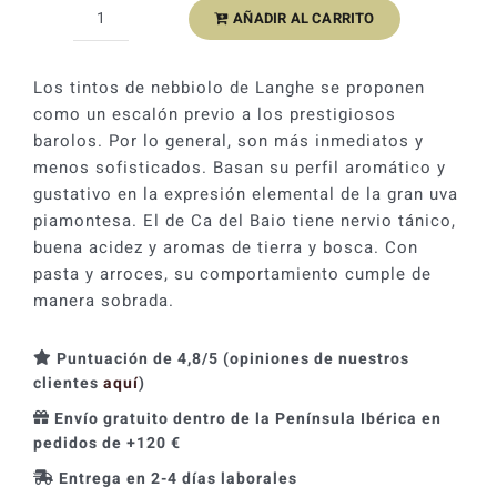
AÑADIR AL CARRITO
Ca
´del
Baio
Los tintos de nebbiolo de Langhe se proponen
Langhe
como un escalón previo a los prestigiosos
Nebbiolo
barolos. Por lo general, son más inmediatos y
2024
menos sofisticados. Basan su perfil aromático y
cantidad
gustativo en la expresión elemental de la gran uva
piamontesa. El de Ca del Baio tiene nervio tánico,
buena acidez y aromas de tierra y bosca. Con
pasta y arroces, su comportamiento cumple de
manera sobrada.
Puntuación de 4,8/5 (opiniones de nuestros
clientes
aquí
)
Envío gratuito dentro de la Península Ibérica en
pedidos de +120 €
Entrega en 2-4 días laborales