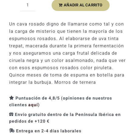
AÑADIR AL CARRITO
Carles
Andreu
Rosat
Un cava rosado digno de llamarse como tal y con
Trepat
la carga de misterio que tienen la mayoría de los
Brut
espumosos rosados. Al elaborarse de uva tinta
Reserva
trepat, macerada durante la primera fermentación
2023
y nos aseguramos una carga frutal delicada de
cantidad
ciruela negra y un color asalmonado, nada que ver
con esos espumosos rosados color piruleta.
Quince meses de toma de espuma en botella para
integrar la burbuja. Morros de ternera
Puntuación de 4,8/5 (opiniones de nuestros
clientes
aquí
)
Envío gratuito dentro de la Península Ibérica en
pedidos de +120 €
Entrega en 2-4 días laborales