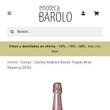
Saltar
al
contenido
Toggle
Navigation
Buscar:
Recomendaciones
Vinos y destilados en oferta: -10%, -15%, -20%
.
Haz clic
Ofertas
aquí
Inicio
-
Cavas
-
Carles Andreu Rosat Trepat Brut
Colecciones
Reserva 2023
Vinos
Destilados