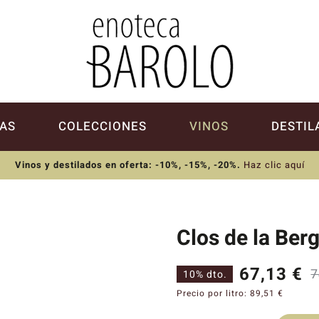
AS
COLECCIONES
VINOS
DESTIL
Vinos y destilados en oferta: -10%, -15%, -20%
.
Haz clic aquí
Clos de la Ber
67,13
€
7
10% dto.
Precio por litro:
89,51
€