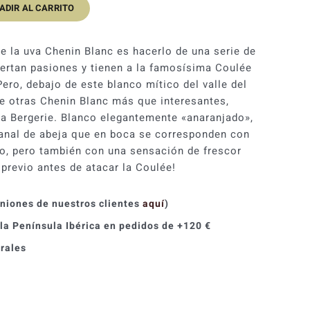
ADIR AL CARRITO
original
actual
era:
es:
de la uva Chenin Blanc es hacerlo de una serie de
74,60 €.
67,13 €.
ertan pasiones y tienen a la famosísima Coulée
Pero, debajo de este blanco mítico del valle del
see otras Chenin Blanc más que interesantes,
a Bergerie. Blanco elegantemente «anaranjado»,
anal de abeja que en boca se corresponden con
co, pero también con una sensación de frescor
 previo antes de atacar la Coulée!
iniones de nuestros clientes
aquí
)
 la Península Ibérica en pedidos de +120 €
orales