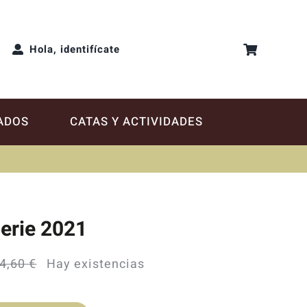
Hola, identifícate
ADOS
CATAS Y ACTIVIDADES
gerie 2021
4,60
€
Hay existencias
El
El
precio
precio