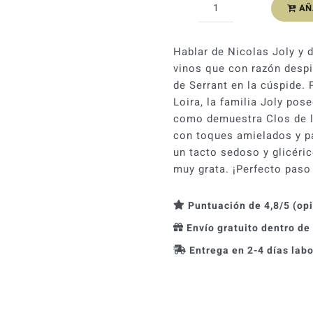
AÑ
Clos
de
la
Hablar de Nicolas Joly y 
Bergerie
vinos que con razón despi
2021
de Serrant en la cúspide. 
cantidad
Loira, la familia Joly po
como demuestra Clos de l
con toques amielados y p
un tacto sedoso y glicéri
muy grata. ¡Perfecto paso
Puntuación de 4,8/5 (op
Envío gratuito dentro de
Entrega en 2-4 días lab