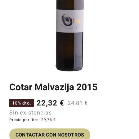
Catas y Actividades
Cotar Malvazija 2015
22,32
€
24,81
€
10% dto.
El
El
Sin existencias
precio
precio
Precio por litro:
29,76
€
original
actual
CONTACTAR CON NOSOTROS