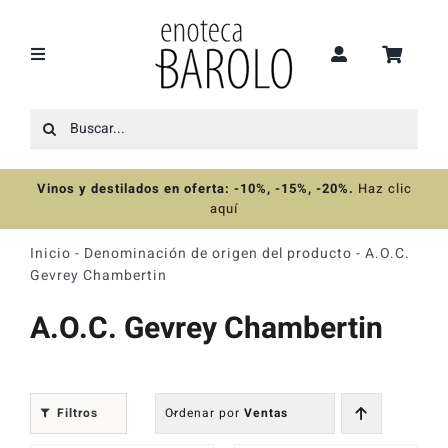
Saltar
al
contenido
Toggle
Navigation
Buscar:
Recomendaciones
Vinos y destilados en oferta: -10%, -15%, -20%
.
Haz clic
Ofertas
aquí
Inicio
-
Denominación de origen del producto
-
A.O.C.
Colecciones
Gevrey Chambertin
A.O.C. Gevrey Chambertin
Vinos
Destilados
Filtros
Ordenar por
Ventas