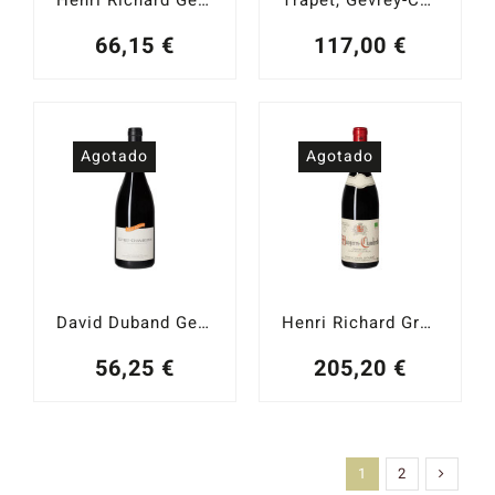
66,15
€
117,00
€
Agotado
Agotado
David Duband Gevrey-Chambertin 2016
Henri Richard Grand Cru Mazoyères Chambertin 2017
56,25
€
205,20
€
1
2