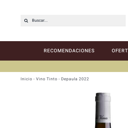
Saltar
al
contenido
Buscar:
RECOMENDACIONES
OFERT
Inicio
-
Vino Tinto
-
Depaula 2022