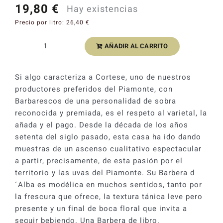
19,80
€
Hay existencias
Catas y Actividades
Precio por litro:
26,40
€
AÑADIR AL CARRITO
Giuseppe
Cortese
Barbera
Si algo caracteriza a Cortese, uno de nuestros
d
productores preferidos del Piamonte, con
´Alba
Barbarescos de una personalidad de sobra
2022
reconocida y premiada, es el respeto al varietal, la
cantidad
añada y el pago. Desde la década de los años
setenta del siglo pasado, esta casa ha ido dando
muestras de un ascenso cualitativo espectacular
a partir, precisamente, de esta pasión por el
territorio y las uvas del Piamonte. Su Barbera d
´Alba es modélica en muchos sentidos, tanto por
la frescura que ofrece, la textura tánica leve pero
presente y un final de boca floral que invita a
seguir bebiendo. Una Barbera de libro.