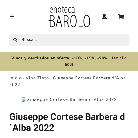
Saltar
al
contenido
Toggle
Navigation
Buscar:
Recomendaciones
Vinos y destilados en oferta: -10%, -15%, -20%
.
Haz clic
Ofertas
aquí
Inicio
-
Vino Tinto
-
Giuseppe Cortese Barbera d´Alba
Colecciones
2022
Vinos
Giuseppe Cortese Barbera d
Destilados
´Alba 2022