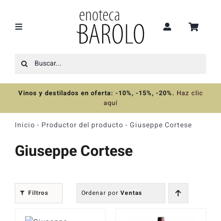
Saltar
al
contenido
Toggle
Navigation
Buscar:
Recomendaciones
Vinos y destilados en oferta: -10%, -15%, -20%
.
Haz clic
Ofertas
aquí
Inicio
-
Productor del producto
-
Giuseppe Cortese
Colecciones
Giuseppe Cortese
Vinos
Filtros
Ordenar por
Ventas
Destilados