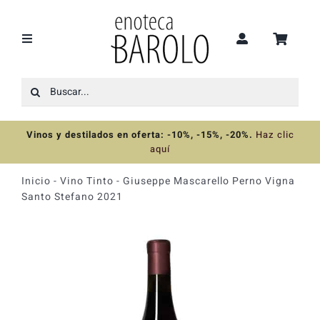
Saltar
al
contenido
Toggle
Navigation
Buscar:
Recomendaciones
Vinos y destilados en oferta: -10%, -15%, -20%
.
Haz clic
Ofertas
aquí
Inicio
-
Vino Tinto
-
Giuseppe Mascarello Perno Vigna
Colecciones
Santo Stefano 2021
Vinos
Destilados