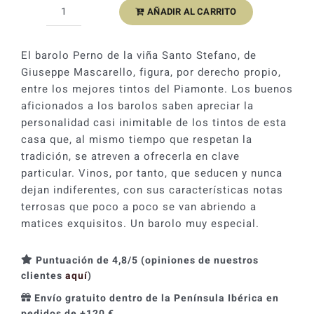
AÑADIR AL CARRITO
Giuseppe
Mascarello
Perno
El barolo Perno de la viña Santo Stefano, de
Vigna
Giuseppe Mascarello, figura, por derecho propio,
Santo
entre los mejores tintos del Piamonte. Los buenos
Stefano
aficionados a los barolos saben apreciar la
2021
personalidad casi inimitable de los tintos de esta
cantidad
casa que, al mismo tiempo que respetan la
tradición, se atreven a ofrecerla en clave
particular. Vinos, por tanto, que seducen y nunca
dejan indiferentes, con sus características notas
terrosas que poco a poco se van abriendo a
matices exquisitos. Un barolo muy especial.
Puntuación de 4,8/5 (opiniones de nuestros
clientes
aquí
)
Envío gratuito dentro de la Península Ibérica en
pedidos de +120 €