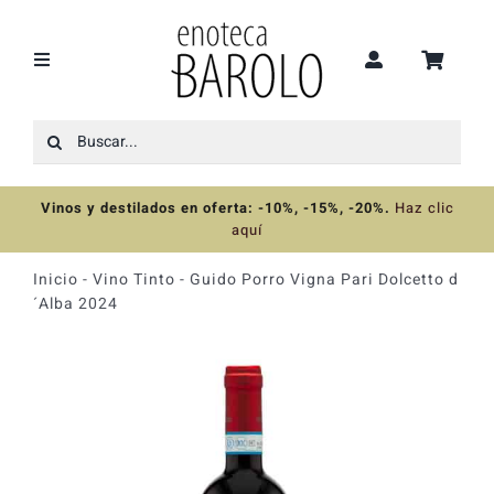
Saltar
al
contenido
Toggle
Navigation
Buscar:
Recomendaciones
Vinos y destilados en oferta: -10%, -15%, -20%
.
Haz clic
Ofertas
aquí
Inicio
-
Vino Tinto
-
Guido Porro Vigna Pari Dolcetto d
Colecciones
´Alba 2024
Vinos
Destilados