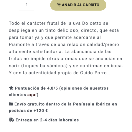
AÑADIR AL CARRITO
Guido
Porro
Vigna
Todo el carácter frutal de la uva Dolcetto se
Pari
despliega en un tinto delicioso, directo, que está
Dolcetto
para tomar ya y que permite acercarse al
d
Piamonte a través de una relación calidad/precio
´Alba
altamente satisfactoria. La abundancia de las
2024
frutas no impide otros aromas que se anuncian en
cantidad
nariz (toques balsámicos) y se confirman en boca.
Y con la autenticidad propia de Guido Porro…
Puntuación de 4,8/5 (opiniones de nuestros
clientes
aquí
)
Envío gratuito dentro de la Península Ibérica en
pedidos de +120 €
Entrega en 2-4 días laborales