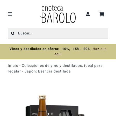
Saltar
al
contenido
Toggle
Navigation
Buscar:
Recomendaciones
Vinos y destilados en oferta: -10%, -15%, -20%
.
Haz clic
Ofertas
aquí
Inicio
-
Colecciones de vino y destilados, ideal para
Colecciones
regalar
-
Japón: Esencia destilada
Vinos
Destilados