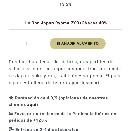
15,5%
era:
es:
81,30 €.
73,17 €.
1 ×
Ron Japan Ryoma 7YO+2Vasos 40%
AÑADIR AL CARRITO
Japón:
Esencia
destilada
Dos botellas llenas de historia, dos perfiles de
cantidad
sabor distintos, pero que nos muestran la esencia
de Japón: sake y ron, tradición y sorpresa. El país
nipón está lleno de tesoros por descubrir.
Puntuación de 4,8/5 (opiniones de nuestros
clientes
aquí
)
Envío gratuito dentro de la Península Ibérica en
pedidos de +120 €
Entrega en 2-4 días laborales