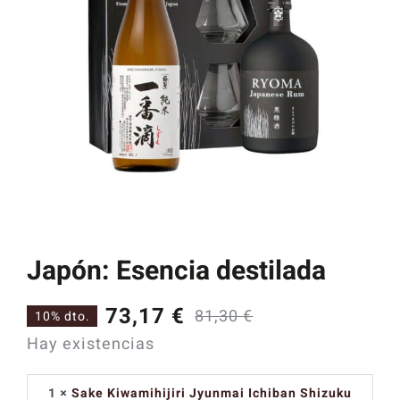
Catas y Actividades
Japón: Esencia destilada
73,17
€
81,30
€
10% dto.
El
El
Hay existencias
precio
precio
original
actual
1 ×
Sake Kiwamihijiri Jyunmai Ichiban Shizuku