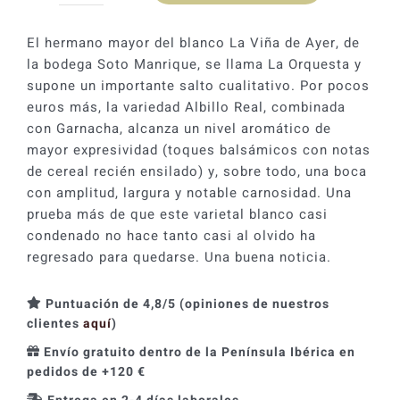
era:
es:
Orquesta
16,00 €.
14,40 €.
2021
El hermano mayor del blanco La Viña de Ayer, de
cantidad
la bodega Soto Manrique, se llama La Orquesta y
supone un importante salto cualitativo. Por pocos
euros más, la variedad Albillo Real, combinada
con Garnacha, alcanza un nivel aromático de
mayor expresividad (toques balsámicos con notas
de cereal recién ensilado) y, sobre todo, una boca
con amplitud, largura y notable carnosidad. Una
prueba más de que este varietal blanco casi
condenado no hace tanto casi al olvido ha
regresado para quedarse. Una buena noticia.
Puntuación de 4,8/5 (opiniones de nuestros
clientes
aquí
)
Envío gratuito dentro de la Península Ibérica en
pedidos de +120 €