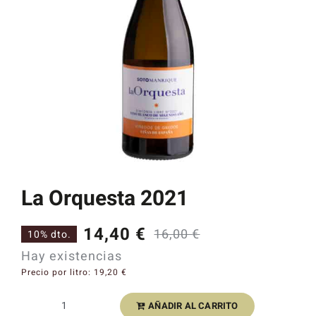
Catas y Actividades
La Orquesta 2021
14,40
€
16,00
€
10% dto.
El
El
Hay existencias
precio
precio
Precio por litro:
19,20
€
original
actual
AÑADIR AL CARRITO
La