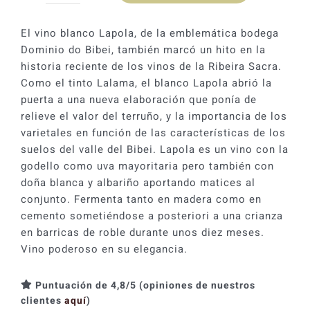
era:
es:
2023
28,70 €.
25,83 €.
cantidad
El vino blanco Lapola, de la emblemática bodega
Dominio do Bibei, también marcó un hito en la
historia reciente de los vinos de la Ribeira Sacra.
Como el tinto Lalama, el blanco Lapola abrió la
puerta a una nueva elaboración que ponía de
relieve el valor del terruño, y la importancia de los
varietales en función de las características de los
suelos del valle del Bibei. Lapola es un vino con la
godello como uva mayoritaria pero también con
doña blanca y albariño aportando matices al
conjunto. Fermenta tanto en madera como en
cemento sometiéndose a posteriori a una crianza
en barricas de roble durante unos diez meses.
Vino poderoso en su elegancia.
Puntuación de 4,8/5 (opiniones de nuestros
clientes
aquí
)