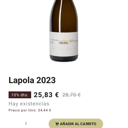
Catas y Actividades
Lapola 2023
25,83
€
28,70
€
10% dto.
El
El
Hay existencias
precio
precio
Precio por litro:
34,44
€
original
actual
AÑADIR AL CARRITO
Lapola