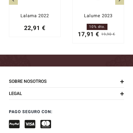
Lalama 2022
Lalume 2023
22,91
€
10% dto.
17,91
€
19,90
€
El
El
precio
precio
origin
actual
era:
es:
19,90 
17,91 
SOBRE NOSOTROS
LEGAL
PAGO SEGURO CON: