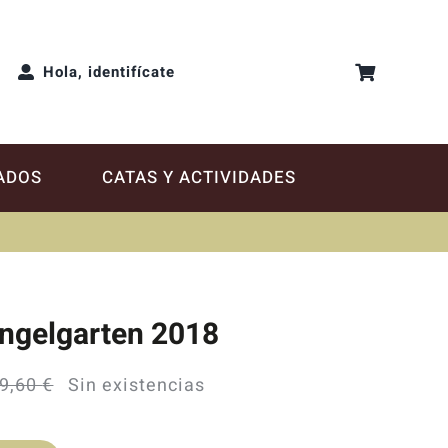
Hola, identifícate
ADOS
CATAS Y ACTIVIDADES
Engelgarten 2018
9,60
€
Sin existencias
El
El
precio
precio