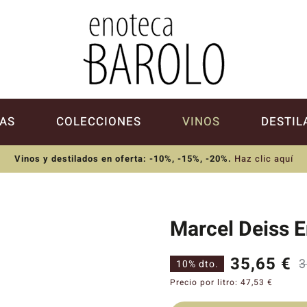
AS
COLECCIONES
VINOS
DESTIL
Vinos y destilados en oferta: -10%, -15%, -20%
.
Haz clic aquí
Marcel Deiss 
35,65
€
3
10% dto.
Precio por litro:
47,53
€