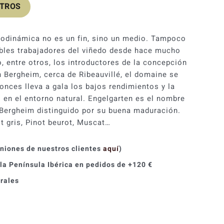
OTROS
original
actual
era:
es:
 biodinámica no es un fin, sino un medio. Tampoco
39,60 €.
35,65 €.
bles trabajadores del viñedo desde hace mucho
, entre otros, los introductores de la concepción
n Bergheim, cerca de Ribeauvillé, el domaine se
onces lleva a gala los bajos rendimientos y la
s en el entorno natural. Engelgarten es el nombre
 Bergheim distinguido por su buena maduración.
t gris, Pinot beurot, Muscat…
iniones de nuestros clientes
aquí
)
 la Península Ibérica en pedidos de +120 €
orales