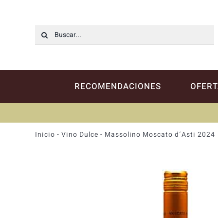
Saltar
al
contenido
Buscar:
RECOMENDACIONES
OFERT
Inicio
-
Vino Dulce
-
Massolino Moscato d´Asti 2024