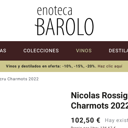
AS
COLECCIONES
VINOS
DESTIL
Vinos y destilados en oferta: -10%, -15%, -20%
.
Haz clic aquí
 cru Charmots 2022
Nicolas Rossi
Charmots 202
102,50
€
Hay exis
Precio por litro:
136,67
€