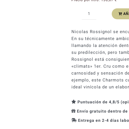
AÑ
Nicolas
Rossignol
Pommard
Nicolas Rossignol se encu
1er
En su técnicamente ambic
cru
llamando la atención dent
Charmots
su predilección, pero tam
2022
Rossignol está consiguien
cantidad
«climats» 1er. Cru como e
carnosidad y sensación de
ejemplo, este Charmots cu
ideal vinícola de un elab
Puntuación de 4,8/5 (op
Envío gratuito dentro de
Entrega en 2-4 días lab