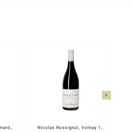
Nicolas Rossignol Pommard 1er cru Charmots 2020
Nicolas Rossignol, Volnay 1er Cru Chevret 2020