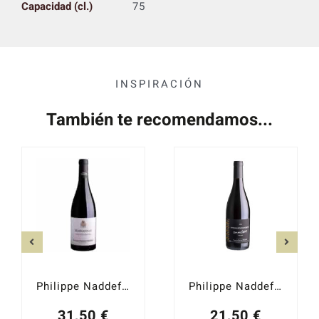
Capacidad (cl.)
75
INSPIRACIÓN
También te recomendamos...
Philippe Naddef Marsannay Choeur De Terroirs 2023
Philippe Naddef Coteaux Bourguignons 2023
31,50
€
21,50
€