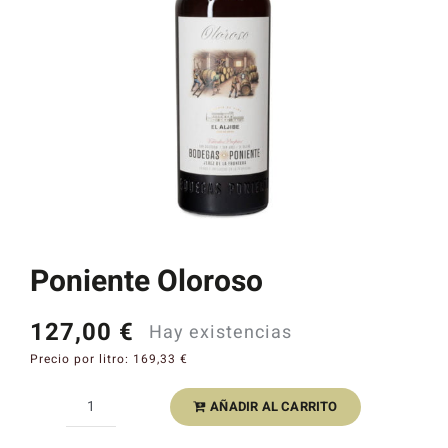
Catas y Actividades
Poniente Oloroso
127,00
€
Hay existencias
Precio por litro:
169,33
€
AÑADIR AL CARRITO
Poniente
Oloroso