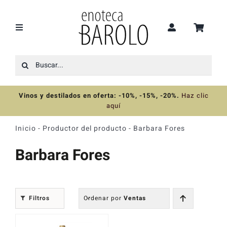
Saltar
al
contenido
Toggle
Navigation
Buscar:
Recomendaciones
Vinos y destilados en oferta: -10%, -15%, -20%
.
Haz clic
Ofertas
aquí
Inicio
-
Productor del producto
-
Barbara Fores
Colecciones
Barbara Fores
Vinos
Filtros
Ordenar por
Ventas
Destilados