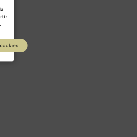
da
rtir
.
 cookies