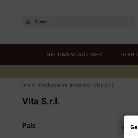
Saltar
al
contenido
Buscar:
RECOMENDACIONES
OFERT
Inicio
-
Productor del producto
-
Vita S.r.l.
Vita S.r.l.
País
Ge
Ordenar