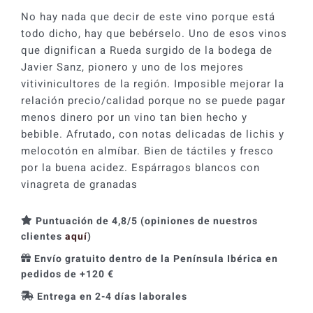
era:
es:
No hay nada que decir de este vino porque está
7,20 €.
6,49 €.
todo dicho, hay que bebérselo. Uno de esos vinos
que dignifican a Rueda surgido de la bodega de
Javier Sanz, pionero y uno de los mejores
vitivinicultores de la región. Imposible mejorar la
relación precio/calidad porque no se puede pagar
menos dinero por un vino tan bien hecho y
bebible. Afrutado, con notas delicadas de lichis y
melocotón en almíbar. Bien de táctiles y fresco
por la buena acidez. Espárragos blancos con
vinagreta de granadas
Puntuación de 4,8/5 (opiniones de nuestros
clientes
aquí
)
Envío gratuito dentro de la Península Ibérica en
pedidos de +120 €
Entrega en 2-4 días laborales