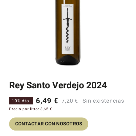
Catas y Actividades
Rey Santo Verdejo 2024
6,49
€
7,20
€
Sin existencias
10% dto.
El
El
Precio por litro:
8,65
€
precio
precio
CONTACTAR CON NOSOTROS
original
actual