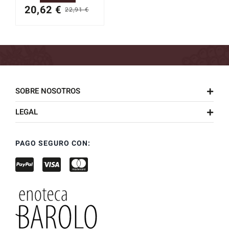
20,62
€
22,91
€
El
El
precio
precio
original
actual
era:
es:
22,91 €.
20,62 €.
SOBRE NOSOTROS
LEGAL
PAGO SEGURO CON: