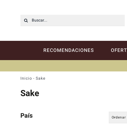
Saltar
al
contenido
Buscar:
RECOMENDACIONES
OFERT
Inicio
-
Sake
Sake
País
Ordenar