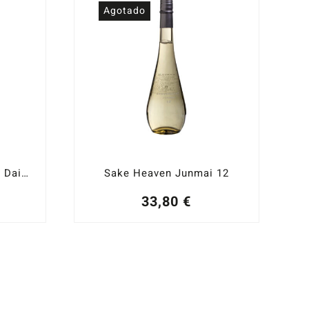
Agotado
Sake Urakasumi Junmai Dai Ginjo 45% Pulido 16% ABV
Sake Heaven Junmai 12
33,80
€