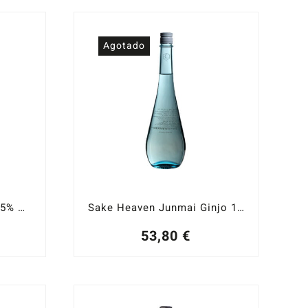
Agotado
Sake Rihaku Dai Ginjo 45% Pulido 16% ABV
Sake Heaven Junmai Ginjo 16% ABV
53,80
€