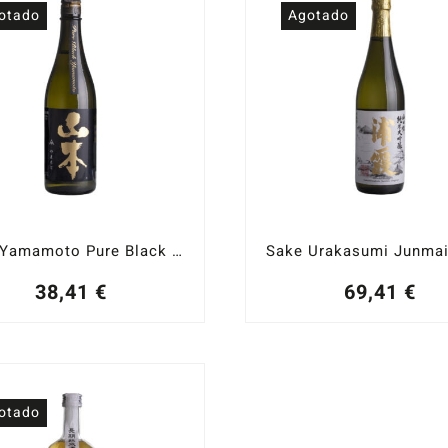
otado
Agotado
Sake Yamamoto Pure Black Junmai Ginjo 55% Pulido 15% ABV
38,41
€
69,41
€
otado