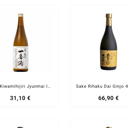
Sake Kiwamihijiri Jyunmai Ichiban Shizuku 15,5%
31,10
€
66,90
€