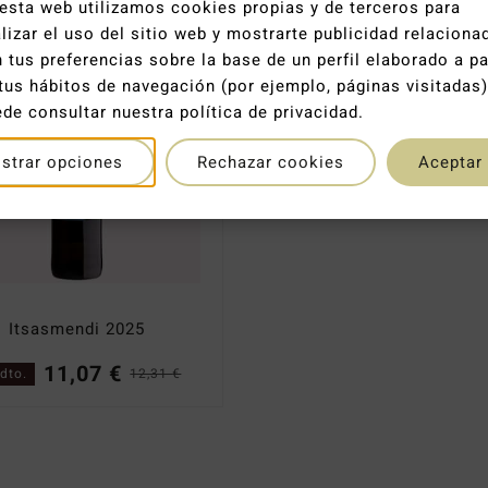
esta web utilizamos cookies propias y de terceros para
lizar el uso del sitio web y mostrarte publicidad relaciona
 tus preferencias sobre la base de un perfil elaborado a pa
tus hábitos de navegación (por ejemplo, páginas visitadas)
de consultar nuestra política de privacidad.
strar opciones
Rechazar cookies
Aceptar
Itsasmendi 2025
11,07
€
dto.
12,31
€
El
El
precio
precio
original
actual
era:
es: