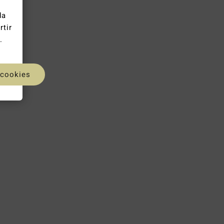
da
rtir
.
 cookies