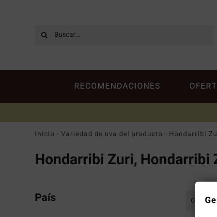
Saltar
al
contenido
Buscar:
RECOMENDACIONES
OFERT
Inicio
-
Variedad de uva del producto
-
Hondarribi Zu
Hondarribi Zuri, Hondarribi 
País
Ge
Ordenar