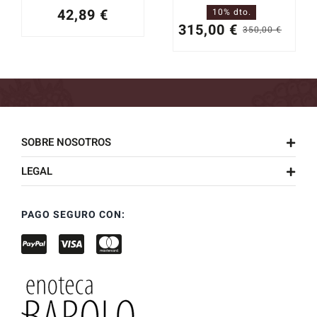
42,89
€
10% dto.
315,00
€
350,00
€
El
El
preci
preci
origi
actua
era:
es:
350,0
315,0
SOBRE NOSOTROS
LEGAL
PAGO SEGURO CON: