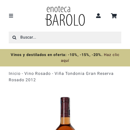
Saltar
al
contenido
Toggle
Navigation
Buscar:
Recomendaciones
Vinos y destilados en oferta: -10%, -15%, -20%
.
Haz clic
Ofertas
aquí
Inicio
-
Vino Rosado
-
Viña Tondonia Gran Reserva
Colecciones
Rosado 2012
Vinos
Destilados