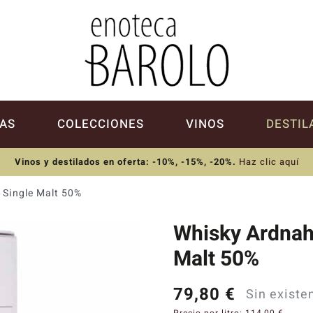
AS
COLECCIONES
VINOS
DESTIL
Vinos y destilados en oferta: -10%, -15%, -20%
.
Haz clic aquí
 Single Malt 50%
Whisky Ardnaho
Malt 50%
79,80
€
Sin existe
Precio por litro:
114,00
€