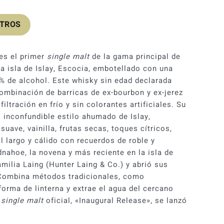
OTROS
 es el primer
single malt
de la gama principal de
la isla de Islay, Escocia, embotellado con una
% de alcohol. Este whisky sin edad declarada
mbinación de barricas de ex-bourbon y ex-jerez
iltración en frío y sin colorantes artificiales. Su
el inconfundible estilo ahumado de Islay,
suave, vainilla, frutas secas, toques cítricos,
al largo y cálido con recuerdos de roble y
dnahoe, la novena y más reciente en la isla de
familia Laing (Hunter Laing & Co.) y abrió sus
. Combina métodos tradicionales, como
orma de linterna y extrae el agua del cercano
r
single malt
oficial, «Inaugural Release», se lanzó