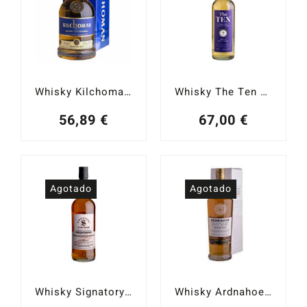
Whisky Kilchoman Machir Bay Islay Single Malt 46%
Whisky The Ten #9 Bunnahabhain 6 YO Heavy Islay Peat Single Malt 50,10%
56,89
€
67,00
€
Agotado
Agotado
Whisky Signatory Bunnahabhain 2013 Staoisha H. Peated 10 YO 100 Proof Ed. #7 Islay Single Malt 57,1%
Whisky Ardnahoe Infinite Loch Islay Single Malt 50%