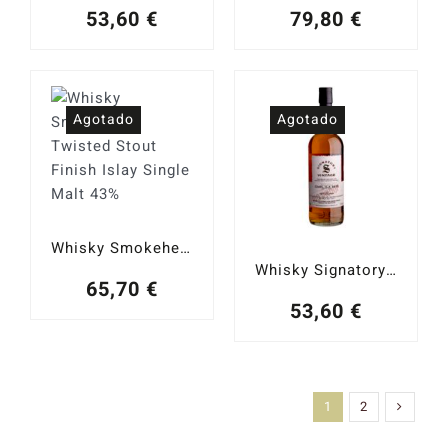
53,60
€
79,80
€
Agotado
Agotado
Whisky Smokehead Twisted Stout Finish Islay Single Malt 43%
Whisky Signatory Caol Ila 2015 8 YO 100 Proof Ed. #10 Islay Single Malt 57,1%
65,70
€
53,60
€
1
2