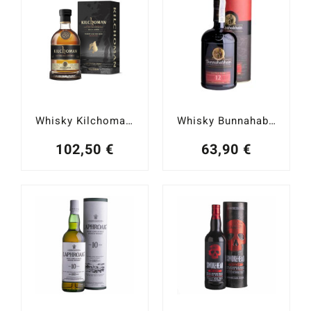
Catas y Actividades
Whisky Kilchoman Loch Gorm 2023 Edition Islay Single Malt 46%
Whisky Bunnahabhain 12 YO Islay Single Malt 46,3%
102,50
€
63,90
€