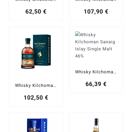
62,50
€
107,90
€
Whisky Kilchoman Sanaig Islay Single Malt 46%
66,39
€
Whisky Kilchoman PX Sherry Cask Matured 2023 Edition Islay Single Malt 50%
102,50
€