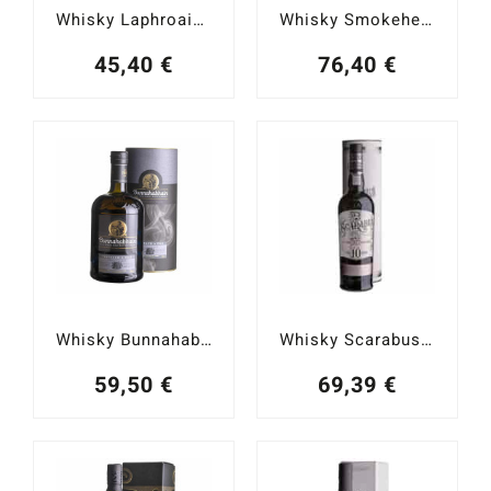
Whisky Laphroaig 10 YO Islay Single Malt 40%
Whisky Smokehead Sherry Finish Islay Single Malt 48%
45,40
€
76,40
€
Whisky Bunnahabhain Toiteach a Dhà Islay Single Malt 46,3%
Whisky Scarabus 10 YO Islay Single Malt 46%
59,50
€
69,39
€