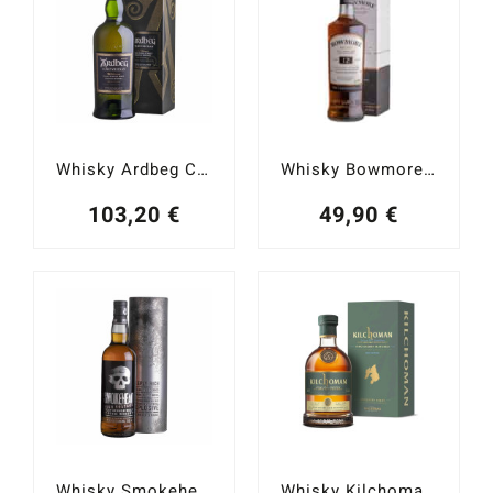
Whisky Ardbeg Corryvreckan Islay Single Malt 57,1%
Whisky Bowmore Islay Single Mat 12YO 40%
103,20
€
49,90
€
Whisky Smokehead High Voltage Islay Single Malt 58%
Whisky Kilchoman Fino Sherry Cask Matured 2023 Edition Islay Single Malt 50%