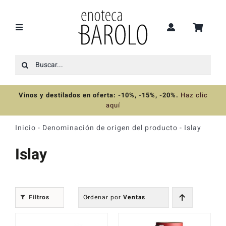
Saltar
al
contenido
Toggle
Navigation
Buscar:
Recomendaciones
Vinos y destilados en oferta: -10%, -15%, -20%
.
Haz clic
Ofertas
aquí
Inicio
-
Denominación de origen del producto
-
Islay
Colecciones
Islay
Vinos
Filtros
Ordenar por
Ventas
Destilados