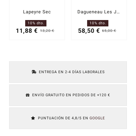
Lapeyre Sec
Dagueneau Les Jardines de Babylone Sec
10% dto.
10% dto.
11,88
€
58,50
€
13,20
€
65,00
€
El
El
El
El
precio
precio
precio
precio
original
actual
origina
actual
era:
es:
era:
es:
13,20 €.
11,88 €.
65,00 
58,50 
ENTREGA EN 2-4 DÍAS LABORALES
ENVÍO GRATUITO EN PEDIDOS DE +120 €
PUNTUACIÓN DE 4,8/5 EN
GOOGLE