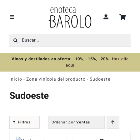
Saltar
al
contenido
Toggle
Navigation
Buscar:
Recomendaciones
Vinos y destilados en oferta: -10%, -15%, -20%
.
Haz clic
Ofertas
aquí
Inicio
-
Zona vinícola del producto
-
Sudoeste
Colecciones
Sudoeste
Vinos
Filtros
Ordenar por
Ventas
Destilados