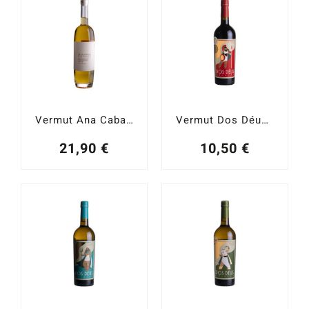
Catas y Actividades
Vermut Ana Caballo Blanco 75 cl.
Vermut Dos Déus Origins Red Reserve Sherry & Priorat Barrels 15%
21,90
€
10,50
€