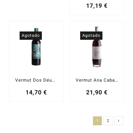
17,19
€
Agotado
Agotado
Vermut Dos Déus Fumat Smoked Bourbon Barrel 15%
Vermut Ana Caballo Rojo 75 cl.
14,70
€
21,90
€
1
2