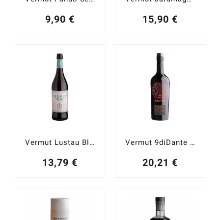
9,90
€
15,90
€
Vermut Lustau Blanco 15%
Vermut 9diDante Inferno Rosso 17,5%
13,79
€
20,21
€