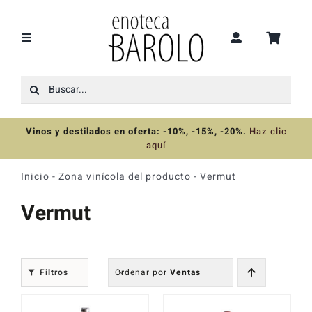
Saltar
al
contenido
Toggle
Navigation
Buscar:
Recomendaciones
Vinos y destilados en oferta: -10%, -15%, -20%
.
Haz clic
Ofertas
aquí
Inicio
-
Zona vinícola del producto
-
Vermut
Colecciones
Vermut
Vinos
Filtros
Ordenar por
Ventas
Destilados