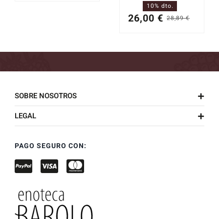
10% dto.
26,00
€
28,89
€
El
El
precio
precio
origin
actual
era:
es:
28,89 
26,00 
SOBRE NOSOTROS
LEGAL
PAGO SEGURO CON: