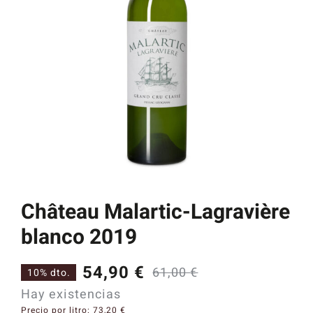
Catas y Actividades
Château Malartic-Lagravière
blanco 2019
54,90
€
61,00
€
10% dto.
El
El
Hay existencias
precio
precio
Precio por litro:
73,20
€