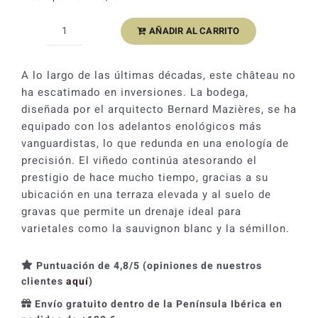
original
actual
AÑADIR AL CARRITO
Château
era:
es:
Malartic-
61,00 €.
54,90 €.
Lagravière
A lo largo de las últimas décadas, este château no
blanco
ha escatimado en inversiones. La bodega,
2019
diseñada por el arquitecto Bernard Mazières, se ha
cantidad
equipado con los adelantos enológicos más
vanguardistas, lo que redunda en una enología de
precisión. El viñedo continúa atesorando el
prestigio de hace mucho tiempo, gracias a su
ubicación en una terraza elevada y al suelo de
gravas que permite un drenaje ideal para
varietales como la sauvignon blanc y la sémillon.
Puntuación de 4,8/5 (opiniones de nuestros
clientes
aquí
)
Envío gratuito dentro de la Península Ibérica en