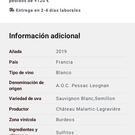
pedidos de +120 €
Entrega en 2-4 días laborales
Información adicional
Añada
2019
País
Francia
Tipo de vino
Blanco
Denominación de
A.O.C. Pessac Leognan
origen
Variedad de uva
Sauvignon Blanc,Semillon
Productor
Château Malartic-Lagravière
Zona vinícola
Burdeos
Ingredientes y
Sulfitos