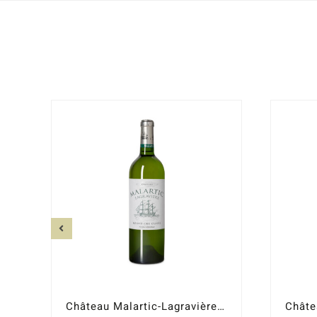
Château Malartic-Lagravière blanco 2019