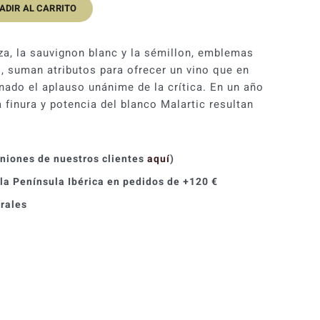
ADIR AL CARRITO
original
actual
era:
es:
aza, la sauvignon blanc y la sémillon, emblemas
65,50 €.
58,95 €.
, suman atributos para ofrecer un vino que en
nado el aplauso unánime de la crítica. En un año
 finura y potencia del blanco Malartic resultan
iniones de nuestros clientes
aquí
)
 la Península Ibérica en pedidos de +120 €
orales