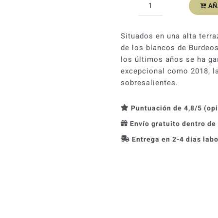
AÑ
Château
Malartic-
Lagravière
Situados en una alta terr
blanco
de los blancos de Burdeos
2018
los últimos años se ha ga
cantidad
excepcional como 2018, la
sobresalientes.
Puntuación de 4,8/5 (op
Envío gratuito dentro de
Entrega en 2-4 días lab