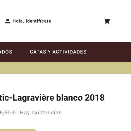
Hola, identifícate
ADOS
CATAS Y ACTIVIDADES
tic-Lagravière blanco 2018
5,50
€
Hay existencias
El
El
precio
precio