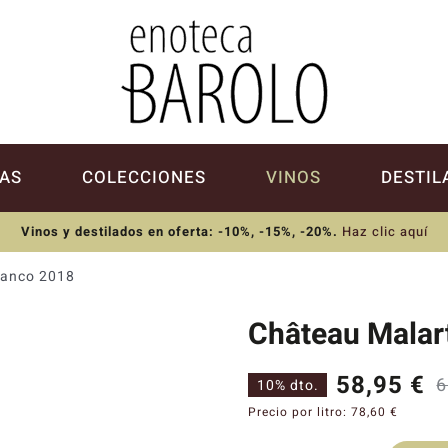
AS
COLECCIONES
VINOS
DESTIL
Vinos y destilados en oferta: -10%, -15%, -20%
.
Haz clic aquí
lanco 2018
Château Malar
58,95
€
6
10% dto.
Precio por litro:
78,60
€