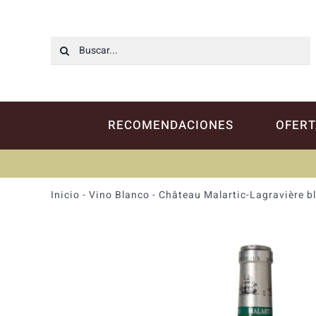
Saltar
al
contenido
Buscar:
RECOMENDACIONES
OFERT
Inicio
-
Vino Blanco
-
Château Malartic-Lagravière b