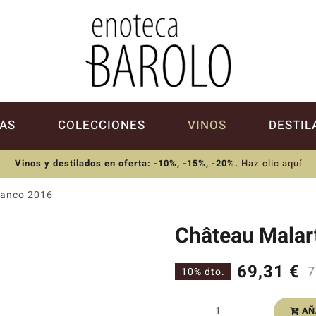
AS
COLECCIONES
VINOS
DESTIL
Vinos y destilados en oferta: -10%, -15%, -20%
.
Haz clic aquí
lanco 2016
Château Malar
69,31
€
7
10% dto.
AÑ