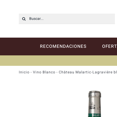
Saltar
al
contenido
Buscar:
RECOMENDACIONES
OFERT
Inicio
-
Vino Blanco
-
Château Malartic-Lagravière b