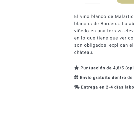
Château
Malartic-
Lagravière
El vino blanco de Malarti
blanco
blancos de Burdeos. La ab
2016
viñedo en una terraza ele
cantidad
en lo que tiene que ver c
son obligados, explican el
château.
Puntuación de 4,8/5 (op
Envío gratuito dentro de
Entrega en 2-4 días lab