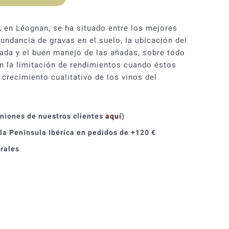
original
actual
era:
es:
c, en Léognan, se ha situado entre los mejores
undancia de gravas en el suelo, la ubicación del
77,00 €.
69,31 €.
vada y el buen manejo de las añadas, sobre todo
on la limitación de rendimientos cuando éstos
 crecimiento cualitativo de los vinos del
iniones de nuestros clientes
aquí
)
 la Península Ibérica en pedidos de +120 €
orales