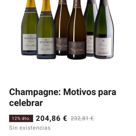
Catas y Actividades
Champagne: Motivos para
celebrar
204,86
€
232,81
€
12% dto.
El
El
Sin existencias
precio
precio