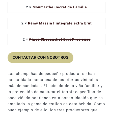
original
actual
2 ×
Monmarthe Secret de Famille
era:
es:
232,81 €.
204,86 €.
2 ×
Rémy Massin l´intégrale extra brut
2 ×
Pinot-Chevauchet Brut Precieuse
CONTACTAR CON NOSOTROS
Los champañas de pequeño productor se han
consolidado como una de las ofertas vinícolas
más demandadas. El cuidado de la viña familiar y
la pretensión de capturar el terroir específico de
cada viñedo sostienen esta consolidación que ha
ampliado la gama de estilos de esta bebida. Como
buen ejemplo de ello, los tres productores que