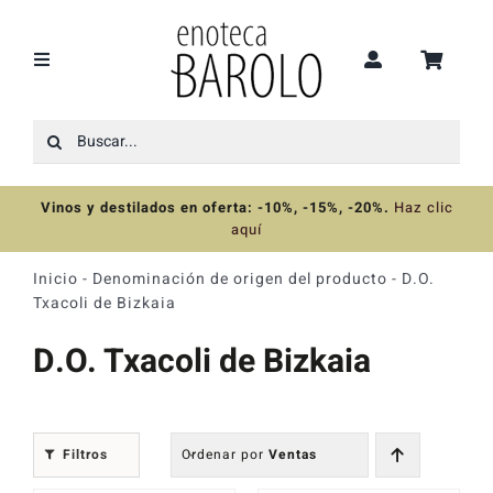
Saltar
al
contenido
Toggle
Navigation
Buscar:
Recomendaciones
Vinos y destilados en oferta: -10%, -15%, -20%
.
Haz clic
Ofertas
aquí
Inicio
-
Denominación de origen del producto
-
D.O.
Colecciones
Txacoli de Bizkaia
D.O. Txacoli de Bizkaia
Vinos
Destilados
Filtros
Ordenar por
Ventas