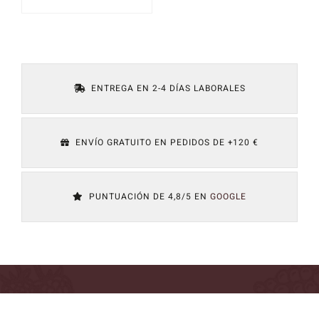
El
El
precio
precio
original
actual
era:
es:
26,90 €.
24,21 €.
ENTREGA EN 2-4 DÍAS LABORALES
ENVÍO GRATUITO EN PEDIDOS DE +120 €
PUNTUACIÓN DE 4,8/5 EN
GOOGLE