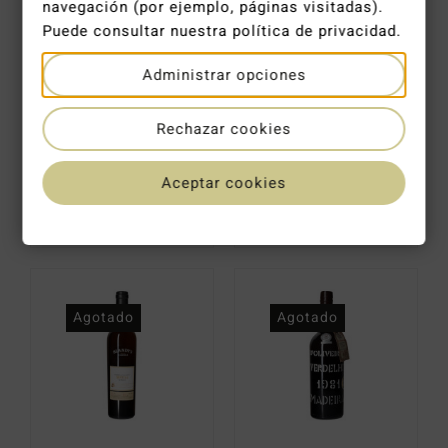
navegación (por ejemplo, páginas visitadas).
Puede consultar nuestra política de privacidad.
Administrar opciones
Rechazar cookies
Blandy´s Malmsey 10 años 0,50 cl.
Henriques & Henriques Medium Rich Single Harvest 1998
Aceptar cookies
29,10
€
34,30
€
Agotado
Agotado