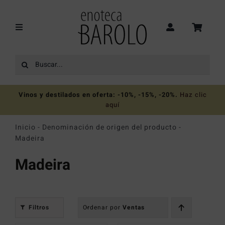
Saltar
al
contenido
Toggle
Navigation
Buscar:
Recomendaciones
Vinos y destilados en oferta: -10%, -15%, -20%
.
Haz clic
Ofertas
aquí
Inicio
-
Denominación de origen del producto
-
Colecciones
Madeira
Madeira
Vinos
Destilados
Filtros
Ordenar por
Ventas