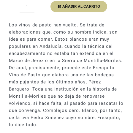
original
actual
AÑADIR AL CARRITO
Fresquito
era:
es:
Vino
15,39 €.
13,85 €.
de
Los vinos de pasto han vuelto. Se trata de
Pasto
elaboraciones que, como su nombre indica, son
2023
ideales para comer. Estos blancos eran muy
cantidad
populares en Andalucía, cuando la técnica del
encabezamiento no estaba tan extendida en el
Marco de Jerez o en la Sierra de Montilla-Moriles.
De aquí, precisamente, procede este Fresquito
Vino de Pasto que elabora una de las bodegas
más pujantes de los últimos años, Pérez
Barquero. Toda una institución en la historia de
Montilla-Moriles que no deja de renovarse
volviendo, si hace falta, al pasado para rescatar lo
que convenga. Complejos cero. Blanco, por tanto,
de la uva Pedro Ximénez cuyo nombre, Fresquito,
lo dice todo.