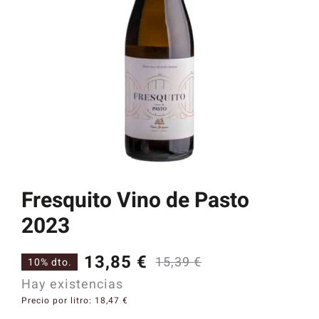
Catas y Actividades
Fresquito Vino de Pasto
2023
13,85
€
15,39
€
10% dto.
El
El
Hay existencias
precio
precio
Precio por litro:
18,47
€