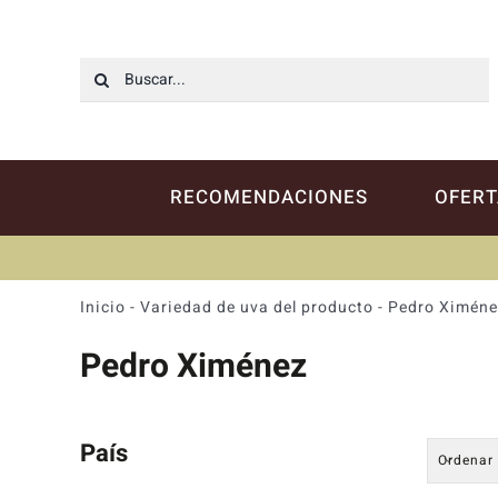
Saltar
al
contenido
Buscar:
RECOMENDACIONES
OFERT
Inicio
-
Variedad de uva del producto
-
Pedro Ximéne
Pedro Ximénez
País
Ordenar