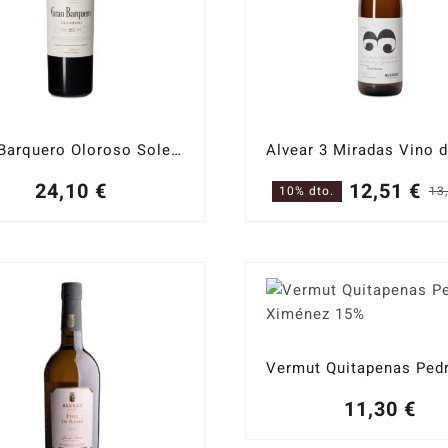
Gran Barquero Oloroso Solera 25 años
24,10
€
12,51
€
10% dto.
13
11,30
€