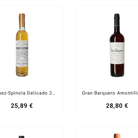
Ximénez-Spínola Delicado 2024
25,89
€
28,80
€