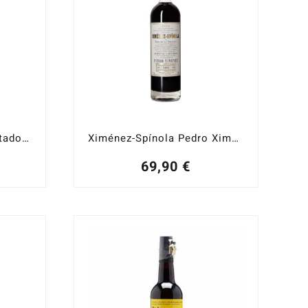
Gran Barquero Palo Cortado Solera 25 años
Ximénez-Spínola Pedro Ximénez Solera 1918
69,90
€