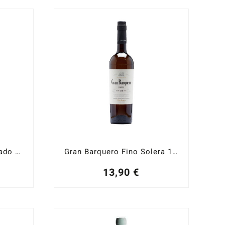
Gran Barquero Amontillado Solera 25 años
Gran Barquero Fino Solera 10 años
13,90
€