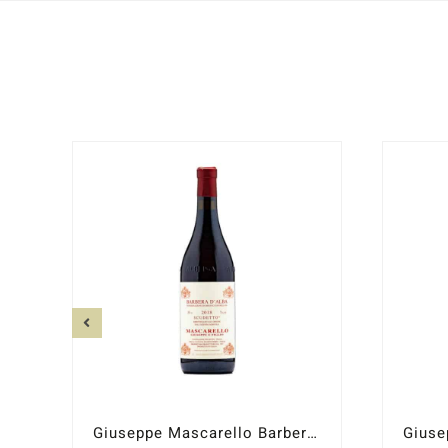
Giuseppe Mascarello Barbera d´Alba Scudetto 2021