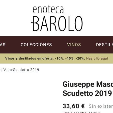
AS
COLECCIONES
VINOS
DESTIL
Vinos y destilados en oferta: -10%, -15%, -20%
.
Haz clic aquí
 d´Alba Scudetto 2019
Giuseppe Masc
Scudetto 2019
33,60
€
Sin existe
Precio por litro:
44,80
€