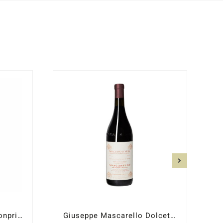
Giuseppe Mascarello Monprivato 2020
Giuseppe Mascarello Dolcetto d´Alba Santo Stefano 2023