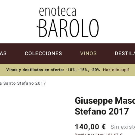
AS
COLECCIONES
VINOS
DESTIL
Vinos y destilados en oferta: -10%, -15%, -20%
.
Haz clic aquí
a Santo Stefano 2017
Giuseppe Masc
Stefano 2017
140,00
€
Sin exis
Precio por litro:
186,67
€